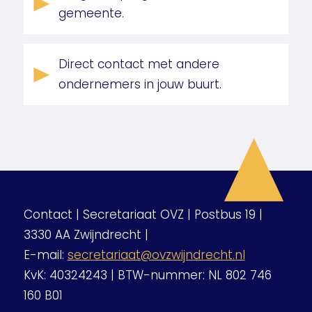
gemeente.
Direct contact met andere
ondernemers in jouw buurt.
Contact | Secretariaat OVZ | Postbus 19 |
3330 AA Zwijndrecht |
E-mail:
secretariaat@ovzwijndrecht.nl
KvK: 40324243 | BTW-nummer: NL 802 746
160 B01