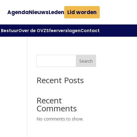
Agenda
Nieuws
Leden
Lid worden
Bestuur
Over de OVZ
Sfeerverslagen
Contact
Search
Recent Posts
Recent
Comments
No comments to show.