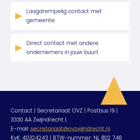
Laagdrempelig contact met
gemeente.
Direct contact met andere
ondernemers in jouw buurt.
Contact | Secretariaat OVZ | Postbus 19 |
3330 AA Zwijndrecht |
E-mail:
secretariaat@ovzwijndrecht.nl
KvK: 40324243 | BTW-nummer: NL 802 746