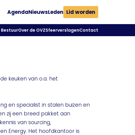
Agenda
Nieuws
Leden
Lid worden
Bestuur
Over de OVZ
Sfeerverslagen
Contact
n de keuken van o.a. het
 en specialist in stalen buizen en
n zij een breed pakket aan
kennis van sourcing,
 en Energy. Het hoofdkantoor is